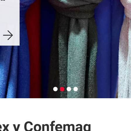
la Confección
indumen
Quiero exponer
Conocé 
ex y Confemaq