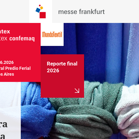
06.2026

Reporte final
al Predio Ferial

2026
s Aires
CONFEMAQ
El gran
Exposición 
encuentr
 
Internacional de 
proveedo
til
Maquinaria para 
industria