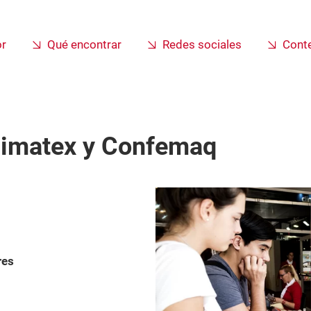
or
Qué encontrar
Redes sociales
Cont
Simatex y Confemaq
res
.