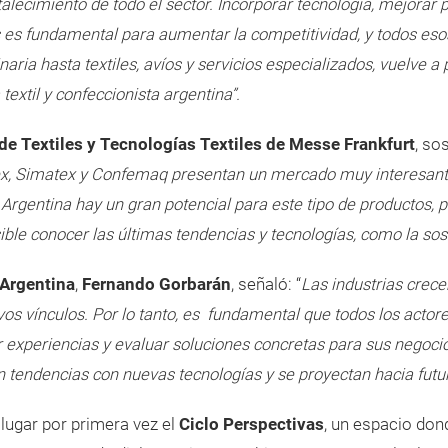
talecimiento de todo el sector. Incorporar tecnología, mejorar
 es fundamental para aumentar la competitividad, y todos eso
aria hasta textiles, avíos y servicios especializados, vuelve 
 textil y confeccionista argentina”.
de Textiles y Tecnologías Textiles de Messe Frankfurt
, so
tex, Simatex y Confemaq presentan un mercado muy interesante
n Argentina hay un gran potencial para este tipo de productos, 
ble conocer las últimas tendencias y tecnologías, como la sosten
 Argentina
,
Fernando Gorbarán
, señaló: “
Las industrias crec
s vínculos. Por lo tanto, es fundamental que todos los actores 
r experiencias y evaluar soluciones concretas para sus negoc
 tendencias con nuevas tecnologías y se proyectan hacia futu
lugar por primera vez el
Ciclo Perspectivas
, un espacio don