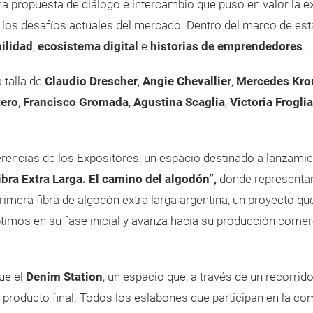
na propuesta de diálogo e intercambio que puso en valor la exp
 los desafíos actuales del mercado. Dentro del marco de es
ilidad
,
ecosistema digital
e
historias de emprendedores
.
 talla de
Claudio Drescher
,
Angie Chevallier
,
Mercedes Kr
tero
,
Francisco Gromada
,
Agustina Scaglia
,
Victoria Froglia
erencias de los Expositores, un espacio destinado a lanzamie
bra Extra Larga. El camino del algodón”,
donde representa
rimera fibra de algodón extra larga argentina, un proyecto que
ptimos en su fase inicial y avanza hacia su producción comer
ue el
Denim Station
, un espacio que, a través de un recorrido
l producto final. Todos los eslabones que participan en la c