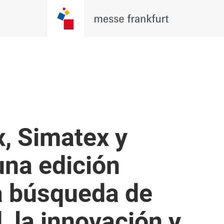
x, Simatex y
na edición
a búsqueda de
, la innovación y