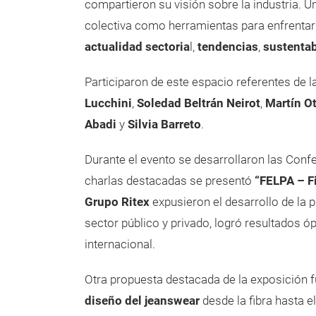
compartieron su visión sobre la industria. U
colectiva como herramientas para enfrentar
actualidad sectoria
l,
tendencias
,
sustentab
Participaron de este espacio referentes de la
Lucchini
,
Soledad Beltrán
Neirot
,
Martín O
Abadi
y
Silvia Barreto
.
Durante el evento se desarrollaron las Conf
charlas destacadas se presentó
“FELPA – Fi
Grupo Ritex
expusieron el desarrollo de la p
sector público y privado, logró resultados ó
internacional.
Otra propuesta destacada de la exposición f
diseño del jeanswear
desde la fibra hasta e