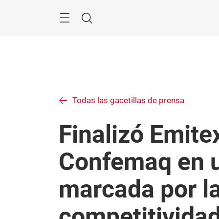
Saltar
Menú
Buscar
Todas las gacetillas de prensa
Finalizó Emite
Confemaq en u
marcada por l
competitividad