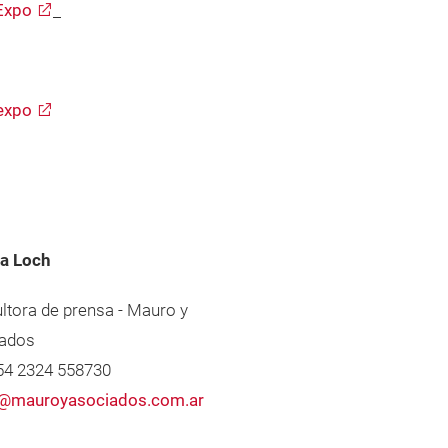
Expo
expo
a Loch
ltora de prensa - Mauro y
ados
+54 2324 558730
@mauroyasociados.com.ar